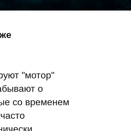
уже
руют "мотор"
забывают о
рые со временем
 часто
нически