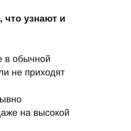
, что узнают и
е в обычной
ли не приходят
рывно
даже на высокой