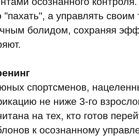
нтами осознанного контроля.
 "пахать", а управлять своим
чным болидом, сохраняя эфф
ряют.
ренинг
ных спортсменов, нацеленны
кацию не ниже 3-го взрослог
тана на тех, кто готов перей
лонов к осознанному управл