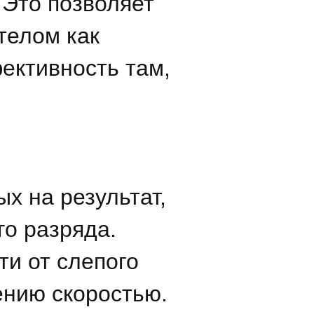
 Это позволяет
 телом как
ективность там,
х на результат,
о разряда.
ти от слепого
ению скоростью.