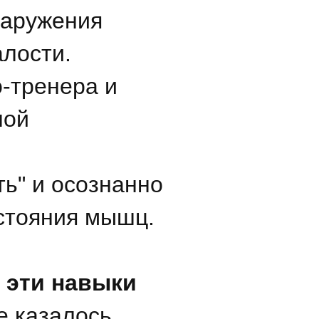
наружения
алости.
-тренера и
ной
ь" и осознанно
остояния мышц.
в эти навыки
е казалось