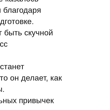
 благодаря
дготовке.
 быть скучной
сс
 станет
то он делает, как
ы.
ьных привычек