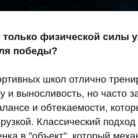
 только физической силы 
для победы?
ртивных школ отлично трени
лу и выносливость, но часто 
алансе и обтекаемости, кото
грузкой. Классический подход
нка в "объект", который меха