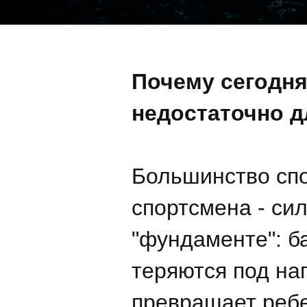
Почему сегодня
недостаточно 
Большинство спо
спортсмена - си
"фундаменте": б
теряются под на
превращает ребе