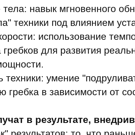
тела: навык мгновенного об
ла" техники под влиянием уст
орости: использование темпо
а гребков для развития реаль
мощности.
 техники: умение "подруливат
ю гребка в зависимости от с
лучат в результате, внедри
" результатов: то, что раньш