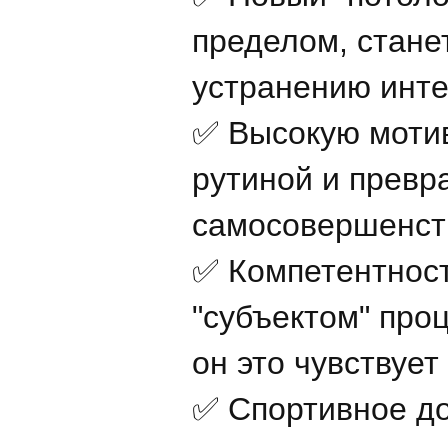
пределом, стан
устранению инте
✅ Высокую мотив
рутиной и превр
самосовершенст
✅ Компетентност
"субъектом" проц
он это чувствует
✅ Спортивное д