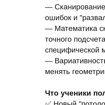
— Сканирование 
ошибок и "разва
— Математика ск
точного подсчет
специфической 
— Вариативность
менять геометри
Что ученики по
✅ Новый "потолок