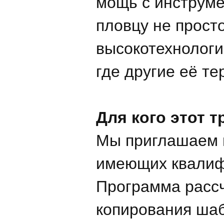
мощь с инструме
пловцу не просто
высокотехнологи
где другие её те
Для кого этот т
Мы приглашаем ю
имеющих квалифи
Программа рассчи
копирования шаб