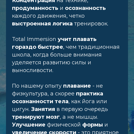
Концентрация
на технике,
продуманность
и
осознанность
каждого движения, четко
выстроенная логика
тренировок.
Total Immersion
учит плавать
гораздо быстрее
, чем традиционная
школа, когда больше внимания
уделяется развитию силы и
выносливости.
По нашему опыту
плавание
- не
физкультура, а скорее
практика
осознанности тела
, как йога или
цигун.
Занятия
в первую очередь
тренируют мозг
, а не мышцы.
Улучшение
физической
формы
и
увеличение
скорости
- это приятное